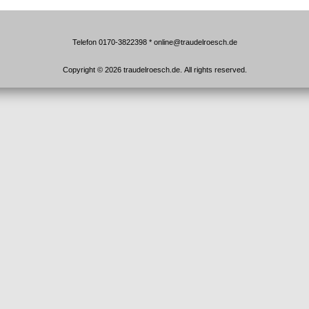
Telefon 0170-3822398 * online@traudelroesch.de
Copyright © 2026 traudelroesch.de. All rights reserved.